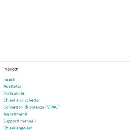
Prodotti
Inserti
Adattatori
Portapunte
Chiavi a cricchetto
Connettori di potenza IMPACT
Assortimenti
Supporti manuali
Chiavi angolari