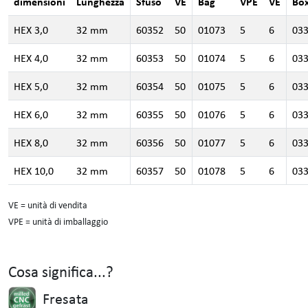
dimensioni
Lunghezza
Sfuso
VE
Bag
VPE
VE
Bo
HEX 3,0
32 mm
60352
50
01073
5
6
03
HEX 4,0
32 mm
60353
50
01074
5
6
03
HEX 5,0
32 mm
60354
50
01075
5
6
03
HEX 6,0
32 mm
60355
50
01076
5
6
03
HEX 8,0
32 mm
60356
50
01077
5
6
03
HEX 10,0
32 mm
60357
50
01078
5
6
03
VE = unità di vendita
VPE = unità di imballaggio
Cosa significa...?
Fresata