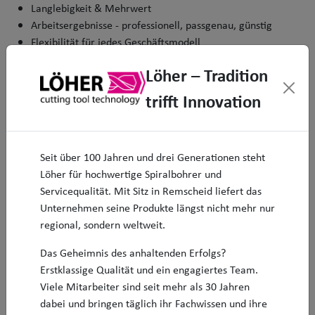
Langlebigkeit & Mehrwert
Arbeitsergebnisse - professionell, passgenau, günstig
Flexibilität für jedes Geschäftsmodell
Kundenbetreuung - engagiert und persönlich
Löher – Tradition
trifft Innovation
Seit über 100 Jahren und drei Generationen steht
Löher für hochwertige Spiralbohrer und
Neuheiten
Servicequalität. Mit Sitz in Remscheid liefert das
Unternehmen seine Produkte längst nicht mehr nur
regional, sondern weltweit.
Das Geheimnis des anhaltenden Erfolgs?
Erstklassige Qualität und ein engagiertes Team.
Viele Mitarbeiter sind seit mehr als 30 Jahren
dabei und bringen täglich ihr Fachwissen und ihre