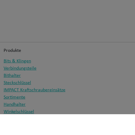
Produkte
Bits & Klingen
Verbindungsteile
Bithalter
Steckschlüssel
IMPACT Kraftschraubereinsätze
Sortimente
Handhalter
Winkelschlüssel
Bohrer
Informationen