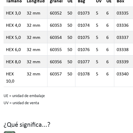
Tamaño
Longitud
granel
UE
Bag
UV
UE
Box
HEX 3,0
32 mm
60352
50
01073
5
6
03335
HEX 4,0
32 mm
60353
50
01074
5
6
03336
HEX 5,0
32 mm
60354
50
01075
5
6
03337
HEX 6,0
32 mm
60355
50
01076
5
6
03338
HEX 8,0
32 mm
60356
50
01077
5
6
03339
HEX
32 mm
60357
50
01078
5
6
03340
10,0
UE = unidad de embalaje
UV = unidad de venta
¿Qué significa...?