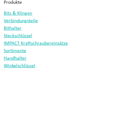
Produkte
Bits & Klingen
Verbindungsteile
Bithalter
Steckschlüssel
IMPACT Kraftschraubereinsätze
Sortimente
Handhalter
Winkelschlüssel
Bohrer
Informationen
Datenschutz
Impressum
Cobit tool technology
Morsbachtalstraße 18
42855 Remscheid