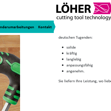
Handhalter
Nicht jedes cobit® Teammitglied
nderumarbeitungen
Kontakt
seinen Beitrag zu leisten. Die c
deutschen Tugenden:
solide
kräftig
langlebig
anpassungsfähig
angenehm.
Sie liefern Ihre Leistung, wo lie