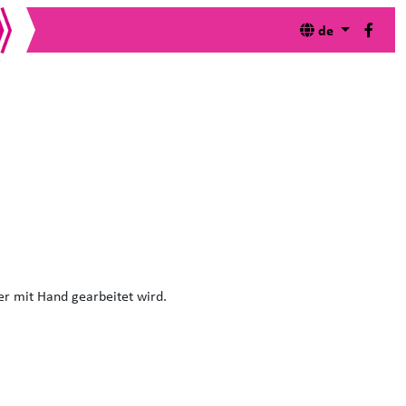
de
 muss ein Naturtalent, Genie oder Meister sein, um
obit® Handhalter überzeugen durch Ihre fast schon
ber mit Hand gearbeitet wird.