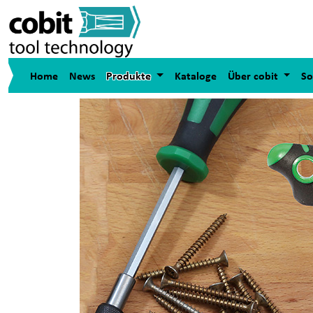
Home
News
Produkte
Kataloge
Über cobit
So