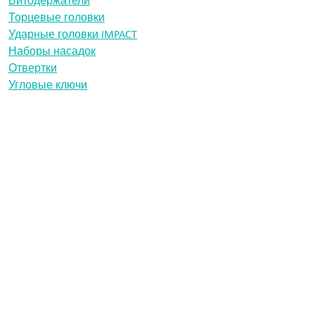
Торцевые головки
Ударные головки IMPACT
Наборы насадок
Отвертки
Угловые ключи
Сверла
информация
Конфиденциальность
Выходные данные
Cobit tool technology
Morsbachtalstraße 18
42855 Remscheid
Германия
+49 2191 842410
info@cobit.de